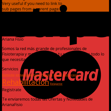
Very useful if you need to link to
sub pages from a parent page.
Default Style
Sorry, no pages was found
Ariana Fisio
Somos la red más grande de profesionales de
Fisioterapia y masajistas para tu salud tenemos todo lo
que necesitas.
Servicios
Domicilio
embarazada
Estres
hombre
mujer
quiropraxia
Rehabilitacion
Relajante
Registrate
Te enviaremos todas las Ofertas y Novedades de
ArianaFisio