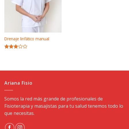
Drenaje linfático manual
Valorado
con
3.00
de 5
Ariana Fisio
Somos la red más grande de profesionales de
Fisioterapia y masajistas para tu salud tenemos todo lo
que necesitas.