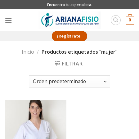
Skip
Encuentra tu especialista.
to
content
0
¡Regístrate!
Inicio
/
Productos etiquetados “mujer”
FILTRAR