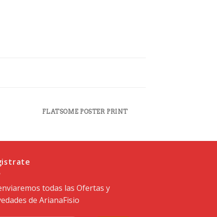
FLATSOME POSTER PRINT
MAGA
istrate
enviaremos todas las Ofertas y
edades de ArianaFisio