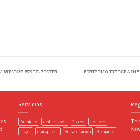
AWESOME PENCIL POSTER
PORTFOLIO TYPOGRAPHY
Servicios
Reg
les
Te 
Domicilio
embarazada
Estres
hombre
d
Nov
mujer
quiropraxia
Rehabilitacion
Relajante