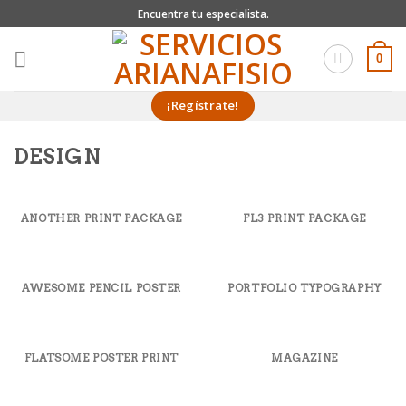
Skip
Encuentra tu especialista.
to
content
0
¡Regístrate!
DESIGN
ANOTHER PRINT PACKAGE
FL3 PRINT PACKAGE
AWESOME PENCIL POSTER
PORTFOLIO TYPOGRAPHY
FLATSOME POSTER PRINT
MAGAZINE