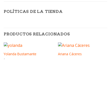
POLÍTICAS DE LA TIENDA
PRODUCTOS RELACIONADOS
Yolanda Bustamante
Ariana Cáceres
Rango
-
de
precios:
desde
S/30.00
hasta
S/60.00