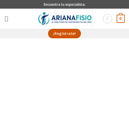
Skip
Encuentra tu especialista.
to
content
0
¡Regístrate!