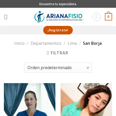
Skip
Encuentra tu especialista.
to
content
0
¡Regístrate!
Inicio
/
Departamentos
/
Lima
/
San Borja
FILTRAR