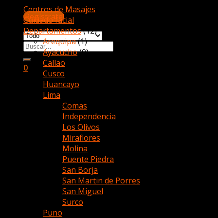
Centros de Masajes
(4)
¡Regístrate!
Cuidado facial
(17)
Departamentos
(12)
Arequipa
(1)
Buscar
Ayacucho
(0)
por:
Callao
(0)
0
Cusco
(0)
Huancayo
(0)
Carrito
Lima
(11)
Comas
(4)
No hay productos en el carrito.
Independencia
(2)
Los Olivos
(2)
Miraflores
(2)
Molina
(6)
Puente Piedra
(2)
San Borja
(4)
San Martin de Porres
(1)
San Miguel
(0)
Surco
(5)
Puno
(0)