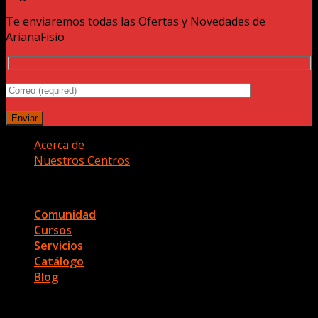
Te enviaremos todas las Ofertas y Novedades de
ArianaFisio
Acerca de
Nuestros Centros
Copyright 2026 ©
Ariana Fisio
Comunidad
Cursos
Servicios
Catálogo
Blog
Acceder