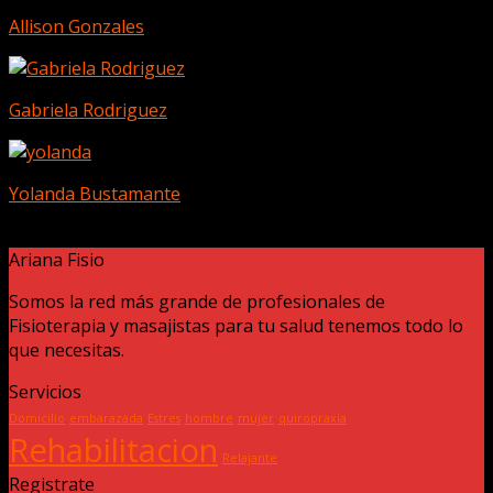
Allison Gonzales
Gabriela Rodriguez
Yolanda Bustamante
Ariana Fisio
Somos la red más grande de profesionales de
Fisioterapia y masajistas para tu salud tenemos todo lo
que necesitas.
Servicios
Domicilio
embarazada
Estres
hombre
mujer
quiropraxia
Rehabilitacion
Relajante
Registrate