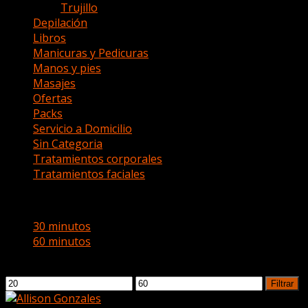
Trujillo
(0)
Depilación
(2)
Libros
(3)
Manicuras y Pedicuras
(0)
Manos y pies
(0)
Masajes
(27)
Ofertas
(2)
Packs
(0)
Servicio a Domicilio
(7)
Sin Categoria
(0)
Tratamientos corporales
(1)
Tratamientos faciales
(2)
Filtrado por
30 minutos
(3)
60 minutos
(3)
Filtrar por precio
Precio
Precio
Filtrar
mínimo
máximo