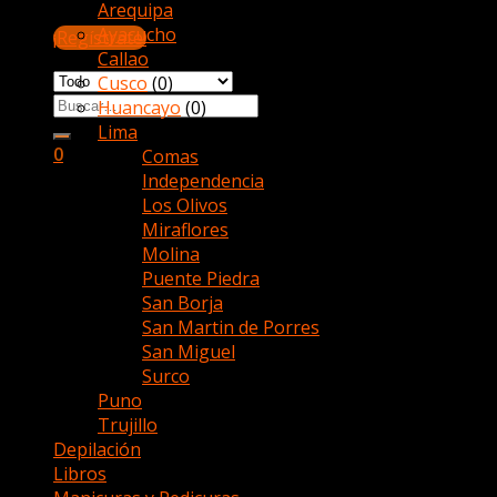
Arequipa
(1)
Ayacucho
(0)
¡Regístrate!
Callao
(0)
Cusco
(0)
Buscar
Huancayo
(0)
por:
Lima
(11)
0
Comas
(4)
Independencia
(2)
Carrito
Los Olivos
(2)
Miraflores
(2)
No hay productos en el carrito.
Molina
(6)
Puente Piedra
(2)
San Borja
(4)
San Martin de Porres
(1)
San Miguel
(0)
Surco
(5)
Puno
(0)
Trujillo
(0)
Depilación
(2)
Libros
(3)