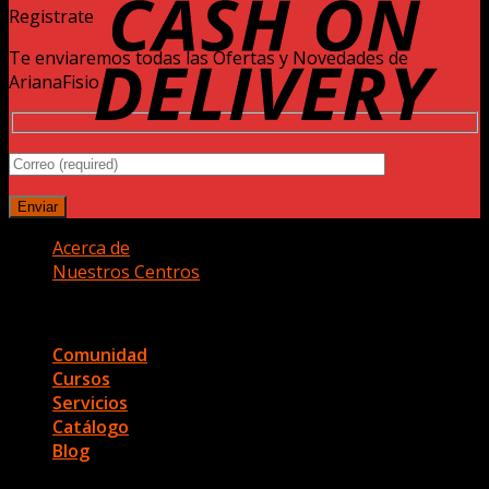
Registrate
Te enviaremos todas las Ofertas y Novedades de
ArianaFisio
Acerca de
Nuestros Centros
Copyright 2026 ©
Ariana Fisio
Comunidad
Cursos
Servicios
Catálogo
Blog