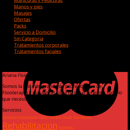
Manicuras y Pedicuras
(0)
Manos y pies
(0)
Masajes
(27)
Ofertas
(2)
Packs
(0)
Servicio a Domicilio
(7)
Sin Categoria
(0)
Tratamientos corporales
(1)
Tratamientos faciales
(2)
No se han encontrado productos que coincidan con tu
selección.
Ariana Fisio
Somos la red más grande de profesionales de
Fisioterapia y masajistas para tu salud tenemos todo lo
que necesitas.
Servicios
Domicilio
embarazada
Estres
hombre
mujer
quiropraxia
Rehabilitacion
Relajante