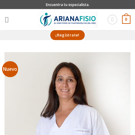
Skip
Encuentra tu especialista.
to
content
0
¡Regístrate!
Nuevo