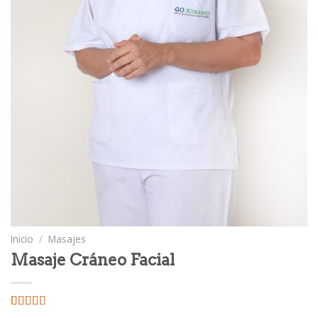
Inicio
/
Masajes
Masaje Cráneo Facial
Valorado
2