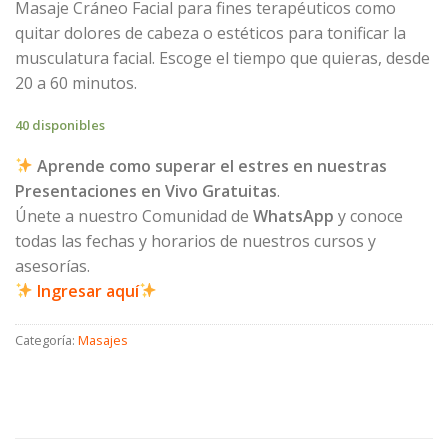
Masaje Cráneo Facial para fines terapéuticos como
con
3.50
quitar dolores de cabeza o estéticos para tonificar la
de 5 en
base a
musculatura facial. Escoge el tiempo que quieras, desde
valoraciones
de
20 a 60 minutos.
clientes
40 disponibles
Aprende como superar el estres en nuestras
Presentaciones en Vivo Gratuitas
.
Únete a nuestro Comunidad de
WhatsApp
y conoce
todas las fechas y horarios de nuestros cursos y
asesorías.
Ingresar aquí
Categoría:
Masajes