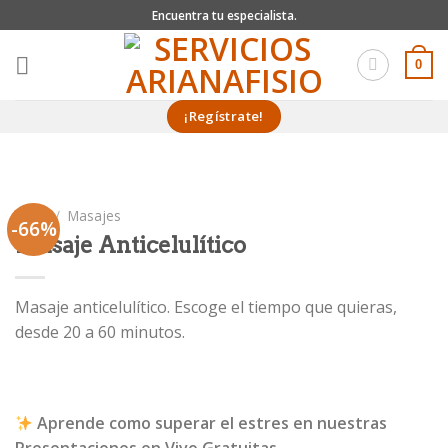
Skip
Encuentra tu especialista.
to
content
0
¡Regístrate!
Inicio
/
Masajes
-66%
Masaje Anticelulítico
Masaje anticelulítico. Escoge el tiempo que quieras,
desde 20 a 60 minutos.
Aprende como superar el estres en nuestras