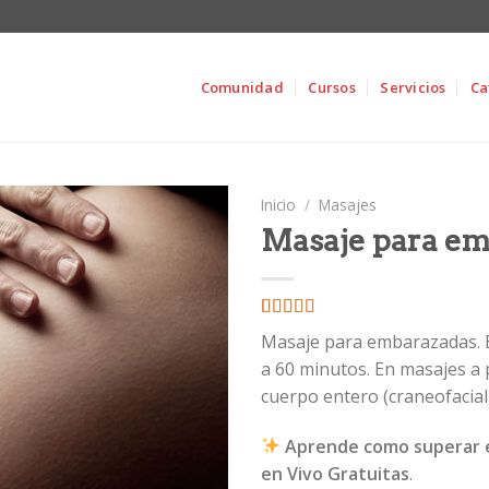
Comunidad
Cursos
Servicios
Ca
Inicio
/
Masajes
Masaje para em
Valorado
4
Masaje para embarazadas. E
con
3.50
a 60 minutos. En masajes a 
de 5 en
base a
cuerpo entero (craneofacial,
valoraciones
de
clientes
Aprende como superar e
en Vivo Gratuitas
.