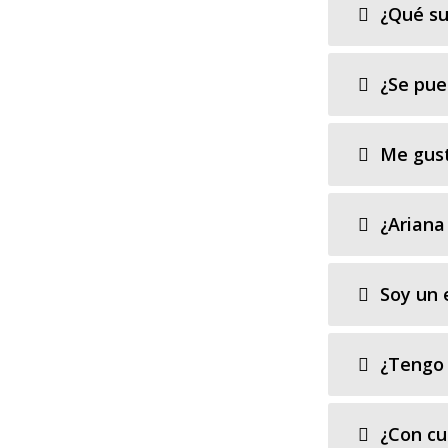
¿Qué su
¿Se pue
Me gust
¿Ariana 
Soy un e
¿Tengo 
¿Con cuá