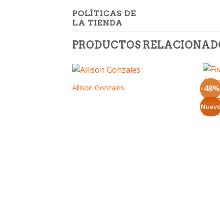
POLÍTICAS DE
LA TIENDA
PRODUCTOS RELACIONAD
Allison Gonzales
-48
Fisio
Nuev
El
El
Valo
preci
preci
con
3
origi
actua
de 5
era:
es:
S/29.
S/29.