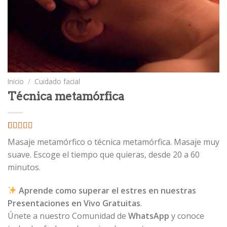
Inicio
/
Cuidado facial
Técnica metamórfica
Valorado
2
Masaje metamórfico o técnica metamórfica. Masaje muy
con
3.50
suave. Escoge el tiempo que quieras, desde 20 a 60
de 5 en
base a
minutos.
valoraciones
de
clientes
Aprende como superar el estres en nuestras
Presentaciones en Vivo Gratuitas
.
Únete a nuestro Comunidad de
WhatsApp
y conoce