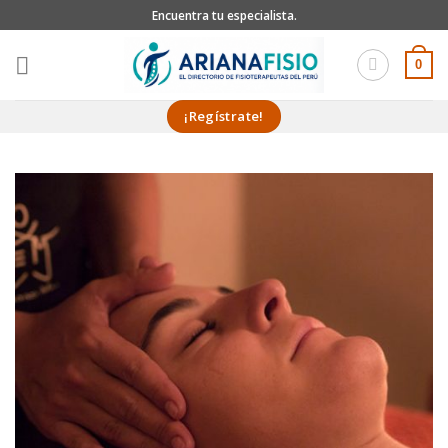
Skip
Encuentra tu especialista.
to
content
0
¡Regístrate!